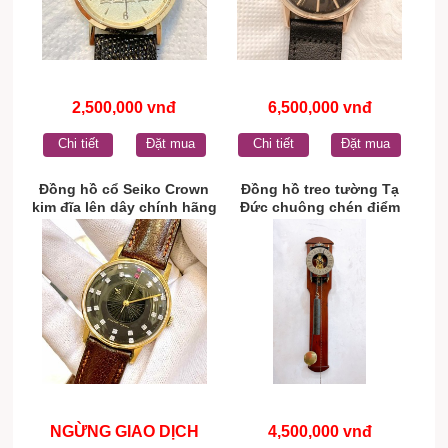
2,500,000 vnđ
6,500,000 vnđ
Chi tiết
Đặt mua
Chi tiết
Đặt mua
Đồng hồ cổ Seiko Crown
Đồng hồ treo tường Tạ
kim đĩa lên dây chính hãng
Đức chuông chén điểm
nhật bản
giờ chính hãng
NGỪNG GIAO DỊCH
4,500,000 vnđ