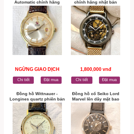
Automatic chính hãng
chính hãng nhật bản
Thụy Sĩ
NGỪNG GIAO DỊCH
1,800,000 vnđ
Chi tiết
Đặt mua
Chi tiết
Đặt mua
Đồng hồ Wittnauer -
Đồng hồ cổ Seiko Lord
Longines quartz phiên bản
Marvel lên dây mặt bao
kỹ niệm chính hãng thụy
công 14k goldfilled chính
sĩ
hãng nhật bản