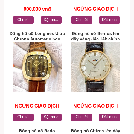
900,000 vnđ
NGỪNG GIAO DỊCH
Chi tiết
Đặt mua
Chi tiết
Đặt mua
Đồng hồ cổ Longines Ultra
Đồng hồ cổ Benrus lên
Chrono Automatic bọc
dây vàng đặc 14k chính
vàng chính hãng Thụy Sĩ
hãng Thụy Sĩ
NGỪNG GIAO DỊCH
NGỪNG GIAO DỊCH
Chi tiết
Đặt mua
Chi tiết
Đặt mua
Đồng hồ cổ Rado
Đồng hồ Citizen lên dây