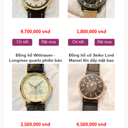
9,700,000 vnđ
1,800,000 vnđ
Chi tiết
Đặt mua
Chi tiết
Đặt mua
Đồng hồ Wittnauer -
Đồng hồ cổ Seiko Lord
Longines quartz phiên bản
Marvel lên dây mặt bao
kỹ niệm chính hãng thụy
công 14k goldfilled chính
sĩ
hãng nhật bản
2,500,000 vnđ
6,500,000 vnđ