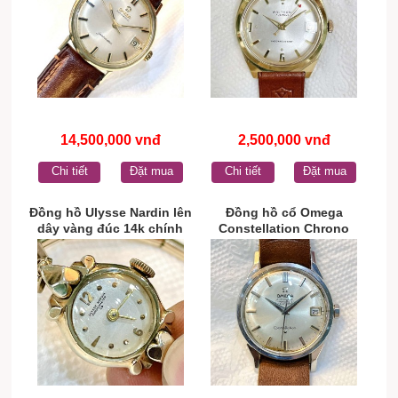
14,500,000 vnđ
2,500,000 vnđ
Chi tiết
Đặt mua
Chi tiết
Đặt mua
Đồng hồ Ulysse Nardin lên
Đồng hồ cổ Omega
dây vàng đúc 14k chính
Constellation Chrono
hãng thụy Sĩ
automatic chính hãng thụy
Sĩ