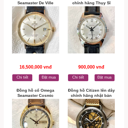
Seamaster De Ville
chính hãng Thụy Sĩ
automatic bọc vàng toàn
thân chính hãng Thụy Sĩ
16,500,000 vnđ
900,000 vnđ
Chi tiết
Đặt mua
Chi tiết
Đặt mua
Đồng hồ cổ Omega
Đồng hồ Citizen lên dây
Seamaster Cosmic
chính hãng nhật bản
Automatic chính hãng
Thụy Sĩ