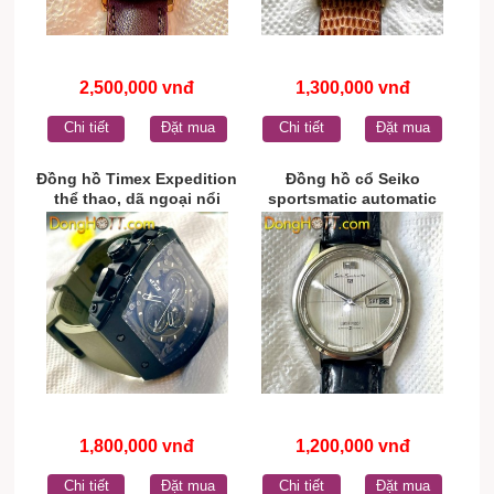
2,500,000 vnđ
1,300,000 vnđ
Chi tiết
Đặt mua
Chi tiết
Đặt mua
Đồng hồ Timex Expedition
Đồng hồ cổ Seiko
thể thao, dã ngoại nổi
sportsmatic automatic
tiếng thuộc thương hiệu
chính hãng nhật bản
Timex của Mỹ (USA)
1,800,000 vnđ
1,200,000 vnđ
Chi tiết
Đặt mua
Chi tiết
Đặt mua