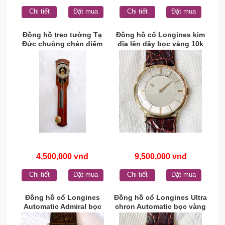
Chi tiết
Đặt mua
Chi tiết
Đặt mua
Đồng hồ treo tường Tạ
Đồng hồ cổ Longines kim
Đức chuông chén điểm
đĩa lên dây bọc vàng 10k
giờ chính hãng
chính hãng thụy Sĩ
4,500,000 vnđ
9,500,000 vnđ
Chi tiết
Đặt mua
Chi tiết
Đặt mua
Đồng hồ cổ Longines
Đồng hồ cổ Longines Ultra
Automatic Admiral bọc
chron Automatic bọc vàng
vàng chính hãng thụy Sĩ
chính hãng thụy Sĩ