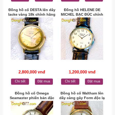
Đồng hồ cổ DESTA lên dây
Đồng hồ HELENE DE
lacke vàng 18k chính hãng
MICHEL BẠC ĐÚC chính
Thụy Sĩ
hãng Pháp
2,800,000 vnđ
1,200,000 vnđ
Chi tiết
Đặt mua
Chi tiết
Đặt mua
Đồng hồ cổ Omega
Đồng hồ cổ Waltham lên
Seamaster phiên bản đặc
dây càng gãy Form độc lạ
biệt Automatic bọc vàng
lacke vàng 18k chính hãng
toàn thân chính hãng
Thụy Sĩ
Thụy Sỹ