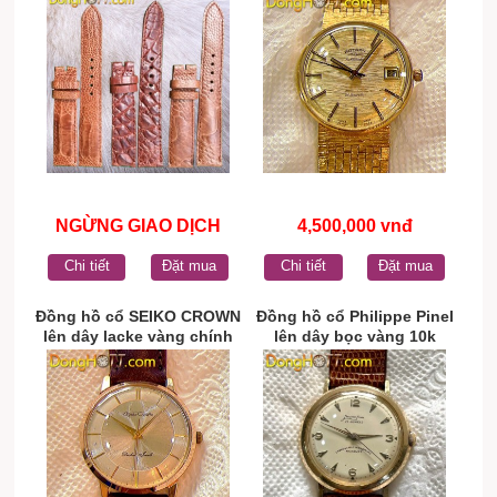
Thuỵ Sỹ
NGỪNG GIAO DỊCH
4,500,000 vnđ
Chi tiết
Đặt mua
Chi tiết
Đặt mua
Đồng hồ cổ SEIKO CROWN
Đồng hồ cổ Philippe Pinel
lên dây lacke vàng chính
lên dây bọc vàng 10k
hãng nhật bản
chính hãng Thụy Sĩ