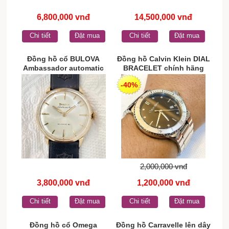
6,800,000 vnđ
14,500,000 vnđ
Chi tiết
Đặt mua
Chi tiết
Đặt mua
Đồng hồ cổ BULOVA
Đồng hồ Calvin Klein DIAL
Ambassador automatic
BRACELET chính hãng
siêu mỏng bọc vàng toàn
-40%
chính hãng Thụy Sĩ
2,000,000 vnđ
3,800,000 vnđ
1,200,000 vnđ
Chi tiết
Đặt mua
Chi tiết
Đặt mua
Đồng hồ cổ Omega
Đồng hồ Carravelle lên dây